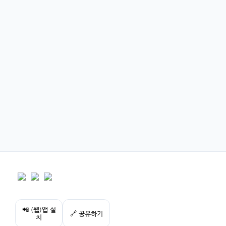
📲 (웹)앱 설
🔗 공유하기
치