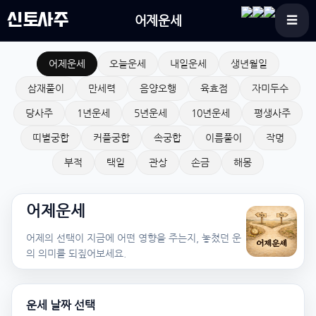
신토사주
어제운세
☰
어제운세
오늘운세
내일운세
생년월일
삼재풀이
만세력
음양오행
육효점
자미두수
당사주
1년운세
5년운세
10년운세
평생사주
띠별궁합
커플궁합
속궁합
이름풀이
작명
부적
택일
관상
손금
해몽
어제운세
어제의 선택이 지금에 어떤 영향을 주는지, 놓쳤던 운
의 의미를 되짚어보세요.
운세 날짜 선택