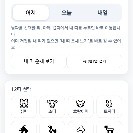
어제
오늘
내일
날짜를 선택한 뒤, 아래 12띠에서 내 띠를 누르면 바로 이동합니
다.
이미 저장된 내 띠가 있으면 “내 띠 운세 보기”로 바로 갈 수 있어
요.
내 띠 운세 보기
📲 (웹)앱 설치
12띠 선택
🐭
🐮
🐯
🐰
쥐띠
소띠
호랑이띠
토끼띠
🐲
🐍
🐴
🐑