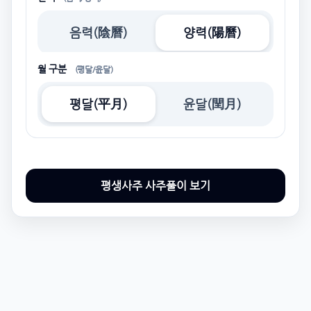
음력(陰曆)
양력(陽曆)
월 구분
(평달/윤달)
평달(平月)
윤달(閏月)
평생사주 사주풀이 보기