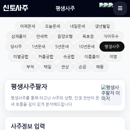
신토사주
평생사주
☰
어제운세
오늘운세
내일운세
생년월일
삼재풀이
만세력
음양오행
육효점
자미두수
당사주
1년운세
5년운세
10년운세
평생사주
띠별궁합
커플궁합
속궁합
이름풀이
작명
부적
택일
관상
손금
해몽
평생사주팔자
평생사주를 통해 타고난 사주와 성향, 인생 전반의 운
세 흐름을 깊이 있게 분석해드립니다.
사주정보 입력