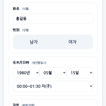
姓名
(이름)
性別
(성별)
남자
여자
生年月日時
(생년월일시)
달력
(음력/양력)