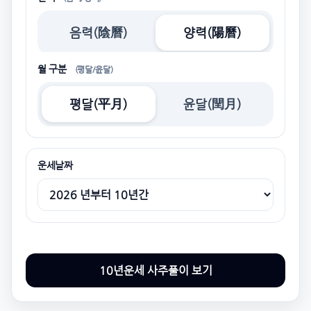
음력(陰曆)
양력(陽曆)
월 구분
(평달/윤달)
평달(平月)
윤달(閏月)
운세날짜
10년운세 사주풀이 보기