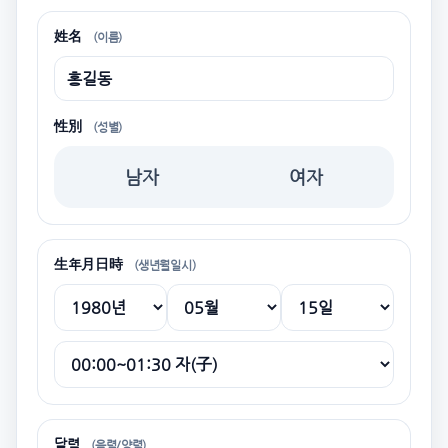
姓名
(이름)
性別
(성별)
남자
여자
生年月日時
(생년월일시)
달력
(음력/양력)