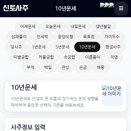
신토사주
10년운세
☰
어제운세
오늘운세
내일운세
생년월일
삼재풀이
만세력
음양오행
육효점
자미두수
당사주
1년운세
5년운세
10년운세
평생사주
띠별궁합
커플궁합
속궁합
이름풀이
작명
부적
택일
관상
손금
해몽
10년운세
10년운세로 인생의 큰 흐름과 장기적인 운의 방향을
파악하여 중요한 선택의 기준을 세워보세요.
사주정보 입력